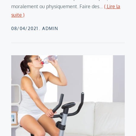
moralement ou physiquement. Faire des…
( Lire la
suite )
Posted
08/04/2021
ADMIN
on