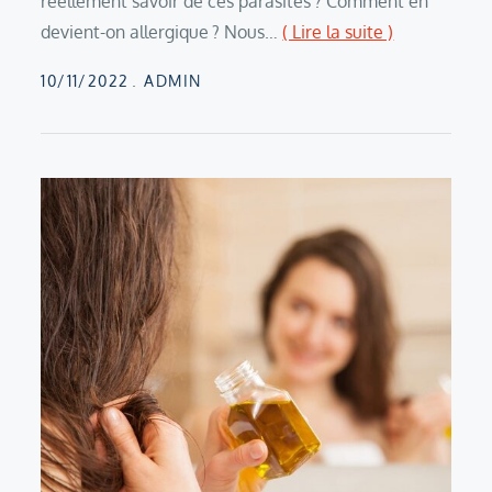
réellement savoir de ces parasites ? Comment en
devient-on allergique ? Nous…
( Lire la suite )
Posted
10/11/2022
ADMIN
on