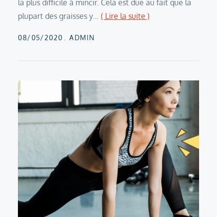
la plus difficile à mincir. Cela est due au fait que la
plupart des graisses y…
( Lire la suite )
Posted
08/05/2020
ADMIN
on