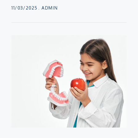
Posted
11/03/2025
ADMIN
on