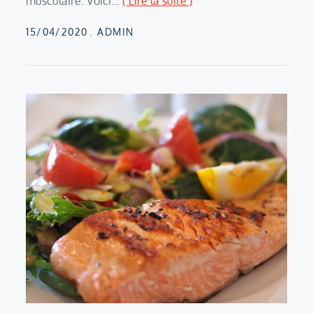
musculaire. Voici…
( Lire la suite )
Posted
15/04/2020
ADMIN
on