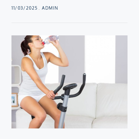
Posted
11/03/2025
ADMIN
on