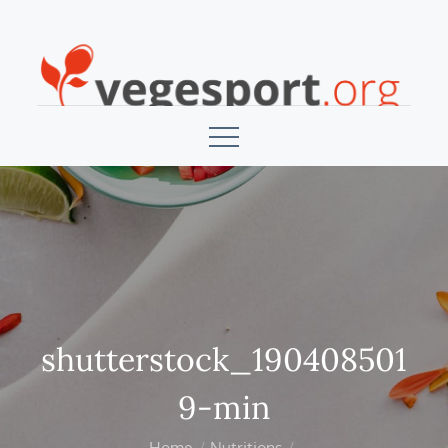
Skip
to
content
Vegesport
shutterstock_190408501
9-min
Home
Nutritions