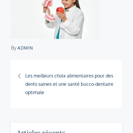
By
ADMIN
Navigation
Les meilleurs choix alimentaires pour des
dents saines et une santé bucco-dentaire
de
optimale
l’article
Articles récents