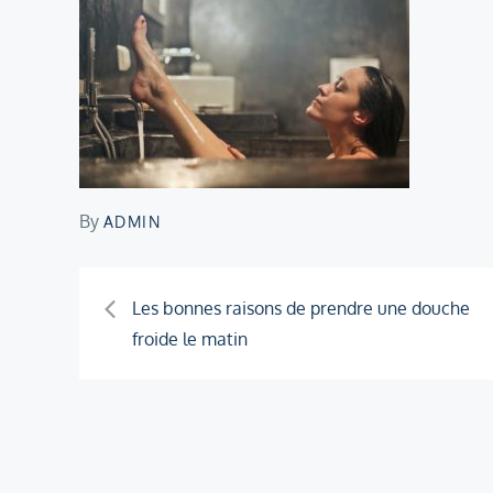
By
ADMIN
Navigation
Les bonnes raisons de prendre une douche
froide le matin
de
l’article