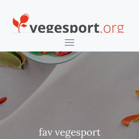
Skip
to
content
Vegesport
fav vegesport