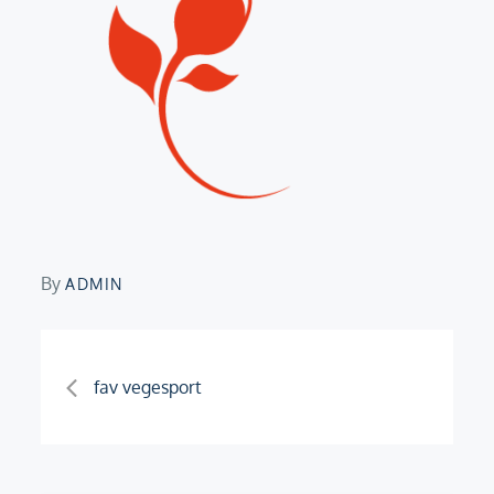
By
ADMIN
Navigation
fav vegesport
de